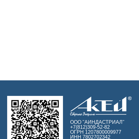
ООО "АИНДАСТРИАЛ"
+7(812)309-52-82
ОГРН 1207800009977
ИНН 7802702342